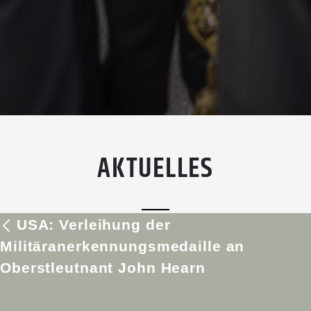
AKTUELLES
USA: Verleihung der
Militäranerkennungsmedaille an
Oberstleutnant John Hearn