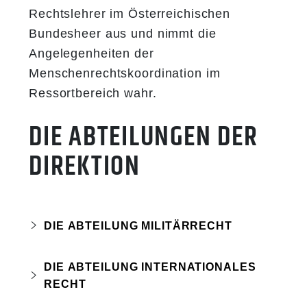
Rechtslehrer im Österreichischen
Bundesheer aus und nimmt die
Angelegenheiten der
Menschenrechtskoordination im
Ressortbereich wahr.
DIE ABTEILUNGEN DER
DIREKTION
DIE ABTEILUNG MILITÄRRECHT
Eine wesentliche Aufgabe der Abteilung
DIE ABTEILUNG INTERNATIONALES
Militärrecht ist die Beratung und
RECHT
Unterstützung des Ressorts, insbesondere
Zu den Aufgaben der Abteilung