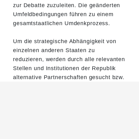
zur Debatte zuzuleiten. Die geänderten
Umfeldbedingungen führen zu einem
gesamtstaatlichen Umdenkprozess.
Um die strategische Abhängigkeit von
einzelnen anderen Staaten zu
reduzieren, werden durch alle relevanten
Stellen und Institutionen der Republik
alternative Partnerschaften gesucht bzw.
die bestehenden verstärkt. Zentraler
Handlungsrahmen ist und bleibt dabei
die EU. Jedoch sind
verteidigungspolitische Partnerschaften
nicht auf die EU beschränkt. So wird sich
Österreich beispielsweise verstärkt an