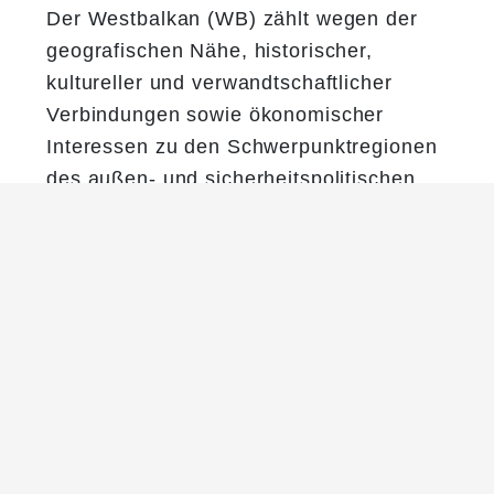
Der Westbalkan (WB) zählt wegen der
geografischen Nähe, historischer,
kultureller und verwandtschaftlicher
Verbindungen sowie ökonomischer
Interessen zu den Schwerpunktregionen
des außen- und sicherheitspolitischen
Engagements Österreichs.
Aus sicherheitspolitischer Sicht steht der
Westbalkan (ALB, BIH, KOS, MNE, MKD
und SRB) weiterhin als eine nur
"halbkonsolidierte" Nachkriegsregion am
Scheideweg.
Die Erklärungen von Zagreb 2020 und
von Brdo 2021 im Rahmen der EU 27-
Westbalkangipfel bestätigten die