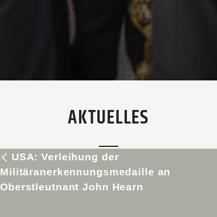
AKTUELLES
USA: Verleihung der
Militäranerkennungsmedaille an
Oberstleutnant John Hearn