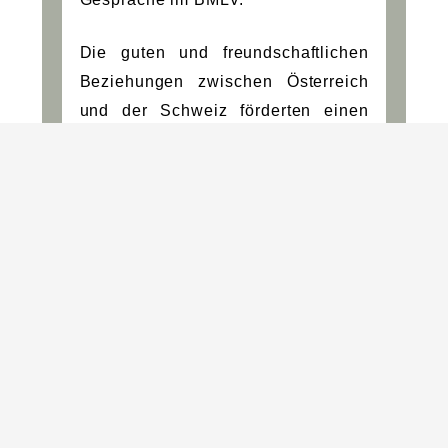
Die guten und freundschaftlichen
Beziehungen zwischen Österreich
und der Schweiz förderten einen
offenen und konstruktiven
Austausch zur aktuellen
sicherheitspolitischen Lage sowie
zu nationalen Strategiepapieren und
deren Erarbeitungsprozesse.
Ebenso Thema waren aktuelle
Beschaffungsvorhaben und die
Zusammenarbeit im multilateralen
Rahmen.