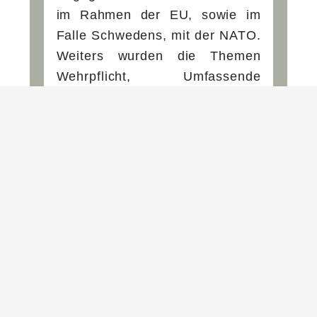
im Rahmen der EU, sowie im
Falle Schwedens, mit der NATO.
Weiters wurden die Themen
Wehrpflicht, Umfassende
Landesverteidigung, bilaterale
Zusammenarbeit sowie das
schwedische Konzept einer
Verteidigungskommission, zur
Förderung eines
parteiübergreifenden Konsens in
sicherheits- und
verteidigungspolitischen Fragen,
angesprochen.