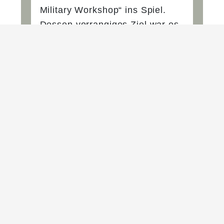
Military Workshop“ ins Spiel.
Dessen vorrangiges Ziel war es
nämlich, den
Umsetzungsprozess der
Politischen Deklaration
voranzubringen. Entscheidend
dafür ist die Einbindung
militärischer und ziviler
Expertinnen und Experten, da
diese über die notwendige
Expertise verfügen, um
praktische Maßnahmen in ihren
jeweiligen Organisationen
auszuarbeiten und
Veränderungen anzustoßen. Die