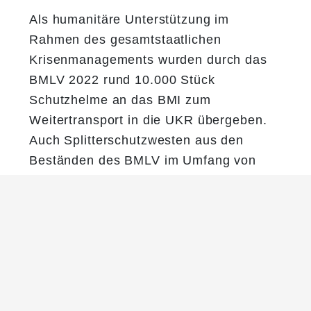
Als humanitäre Unterstützung im
Rahmen des gesamtstaatlichen
Krisenmanagements wurden durch das
BMLV 2022 rund 10.000 Stück
Schutzhelme an das BMI zum
Weitertransport in die UKR übergeben.
Auch Splitterschutzwesten aus den
Beständen des BMLV im Umfang von
rund 9.000 Stück wurden zur Verfügung
gestellt. Weiters wurde medizinische
Schutzausrüstung wie zum Beispiel
Schutzmasken und Schutzbrillen in
diesem Rahmen abgegeben. Zur
Unterstützung der ukrainischen
Streitkräfte wurden durch die EU im