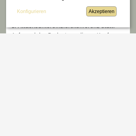
Verwendungsabzeichen verliehen
Konfigurieren
Akzeptieren
Vom 11. bis 15. November 2024 findet die
3. Attachéunteroffizierskonferenz statt.
Aufgrund der Bedeutung dieser Konferenz
für die internationale Positionierung und
operative Effizienz der österreichischen
Militärdiplomatie nahmen auch Frau
Bundesminister für Verteidigung Klaudia
Tanner, Generalsekretär Dr. Arnold
Kammel und Generalstabschef General
Rudolf Striedinger persönlich an der
Veranstaltung teil. In ihren jeweiligen
Ansprachen betonten sie die Rolle der
Attachéunteroffiziere als unverzichtbare
Verbindungsglieder zwischen dem BMLV