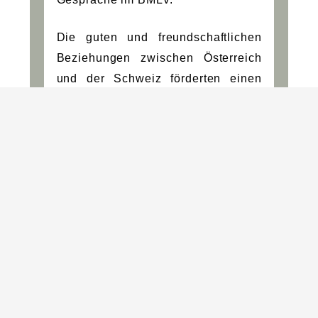
Die guten und freundschaftlichen
Beziehungen zwischen Österreich
und der Schweiz förderten einen
offenen und konstruktiven
Austausch zur aktuellen
sicherheitspolitischen Lage sowie
zu nationalen Strategiepapieren und
deren Erarbeitungsprozesse.
Ebenso Thema waren aktuelle
Beschaffungsvorhaben und die
Zusammenarbeit im multilateralen
Rahmen.