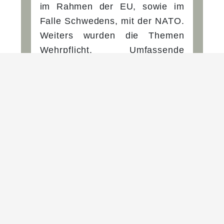
im Rahmen der EU, sowie im
Falle Schwedens, mit der NATO.
Weiters wurden die Themen
Wehrpflicht, Umfassende
Landesverteidigung, bilaterale
Zusammenarbeit sowie das
schwedische Konzept einer
Verteidigungskommission, zur
Förderung eines
parteiübergreifenden Konsens in
sicherheits- und
verteidigungspolitischen Fragen,
angesprochen.